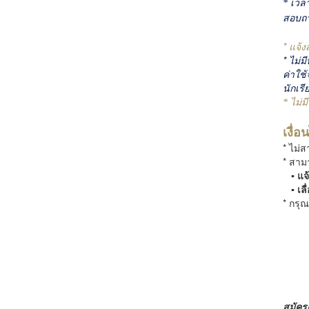
* เวล
สอบถาม
* แจ้
* ไม่ม
ค่าใช
นักเรี
* ไม่ม
เงื่
* ไม่ส
* สามา
▪️ แจ้
▪️ เลื
* กรุ
สมัคร