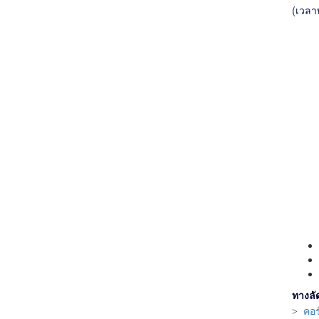
(เวลา
ทางลั
>
คอร