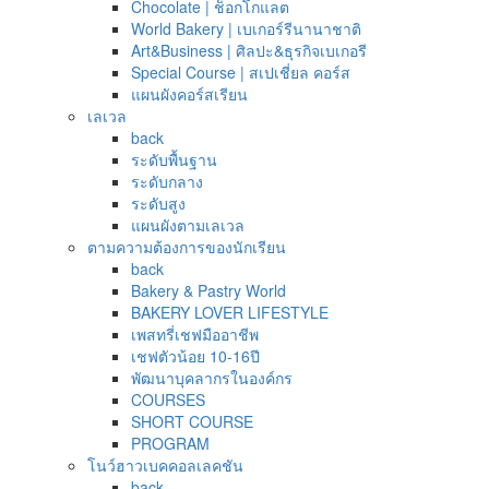
Chocolate | ช็อกโกแลต
World Bakery | เบเกอร์รีนานาชาติ
Art&Business | ศิลปะ&ธุรกิจเบเกอรี
Special Course | สเปเชี่ยล คอร์ส
แผนผังคอร์สเรียน
เลเวล
back
ระดับพื้นฐาน
ระดับกลาง
ระดับสูง
แผนผังตามเลเวล
ตามความต้องการของนักเรียน
back
Bakery & Pastry World
BAKERY LOVER LIFESTYLE
เพสทรี่เชฟมืออาชีพ
เชฟตัวน้อย 10-16ปี
พัฒนาบุคลากรในองค์กร
COURSES
SHORT COURSE
PROGRAM
โนว์ฮาวเบคคอลเลคชัน
back