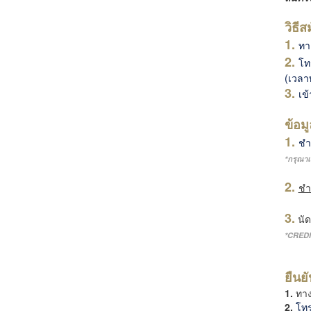
วิธีส
1.
ทา
2.
โ
(เวลา
3.
เข
ข้อม
1.
ชำ
*กรุณาเ
2.
ชำ
3.
นั
*CRED
ยืนย
1.
ทาง
2.
โท