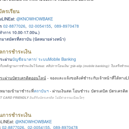
มัครเรียน
งLINEat:
@KNOWHOWBAKE
ทร
02-8877026
,
02-0054155
,
089-8970478
ทำการ 10.00-17.00น.)
้ามาสมัครที่สถาบัน (นัดหมายล่วงหน้า)
ูลการชำระเงิน
ระผ่าน
บัญชีธนาคาร/ ระบบMobile Banking
ก็บหลักฐานการชำระเงินไว้เสมอ: สลิปการโอนเงิน/ รูปe-slip (mobile banking)/ ใบเสร็จชำระเ
ระผ่านบัตรเครดิตออนไลน์
- จองและแจ้งขอลิงค์ชำระกับเจ้าหน้าที่ได้ทาง
L
ดหมายเข้ามาชำระที่
สถาบันฯ
- ผ่านเงินสด โอนชำระ บัตรเดบิต บัตรเครดิต
IT CARD FRIENDLY
ยินดีรับบัตรเครดิต ไม่มีค่าธรรมเนียมใดๆ
ันการชำระเงิน
LINEat:
@KNOWHOWBAKE
ร
02-8877026
,
02-0054155
,
089-8970478