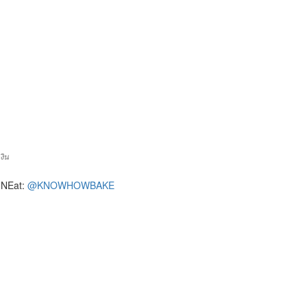
งิน
INEat:
@KNOWHOWBAKE