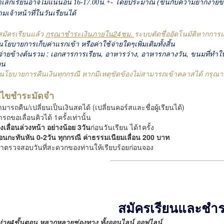
าเลิกเรียนอาจไม่แน่นอน 16-17.00น.+- โดยประมาณ (ขึ้นกับความยากง่าย
เจ้าหน้าที่ในวันเรียนได้
งสมัครเรียนแล้ว
กรุณาชำระเงินภายใน24ชม.
ระบบตัดชื่ออัตโนมัติหากการแ
ีนโยบายการเก็บค่าแรกเข้า หรือค่าใช้จ่ายใดๆเพิ่มเติมทั้งสิ้น
้จ่ายข้างต้นรวม : เอกสารการเรียน, อาหารว่าง, อาหารกลางวัน, ขนมที่ทำ
ยน
ีนโยบายการคืนเงินทุกกรณี หากมีเหตุขัดข้องไม่สามารถเข้าคลาสได้ กรุณาแจ้ง
อนไขชำระมัดจำ
ามารถคืน/เปลี่ยนเป็นเงินสดได้ (เปลี่ยนคอร์สและชื่อผู้เรียนได้)
รถขอเลื่อนคิวได้ 1ครั้งเท่านั้น
งเลื่อนล่วงหน้า อย่างน้อย 3วัน
ก่อนวันเรียน ได้1ครั้ง
่อนกะทันหัน 0-2วัน ทุกกรณี ค่าธรรมเนียมเลื่อน 200 บาท
ณาตรวจสอบวันที่สะดวกของท่านให้เรียบร้อยก่อนจอง
________________________________
สมัครเรียนและชำร
ง่าย4ขั้นตอน หลากหลายช่องทาง ทั้งออนไลน์ ออฟไลน์