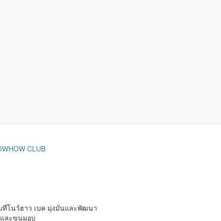
OWHOW CLUB
่โนว์ฮาว เบค มุ่งมั่นและพัฒนา
์รี่และขนมอบ