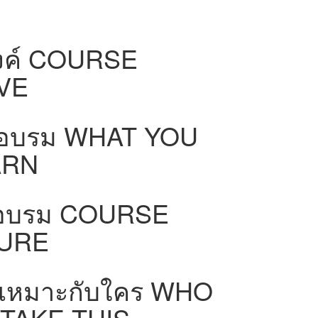
งค์
COURSE
VE
รอบรม
WHAT YOU
ARN
กอบรม
COURSE
URE
ี้เหมาะกับใคร
WHO
TAKE THIS