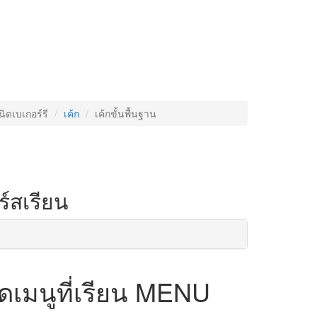
ิดเบเกอร์รี
เค้ก
เค้กขั้นพื้นฐาน
์สเรียน
เมนูที่เรียน
MENU